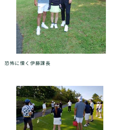
恐怖に慄く伊藤課長