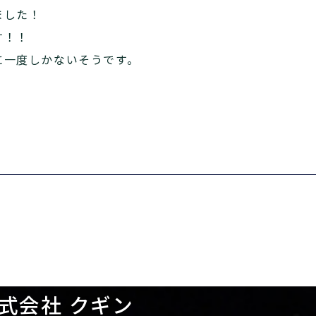
ました！
す！！
に一度しかないそうです。
！
式会社 クギン