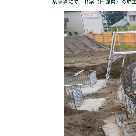
某現場にて、Ｒ梁（円弧梁）の施