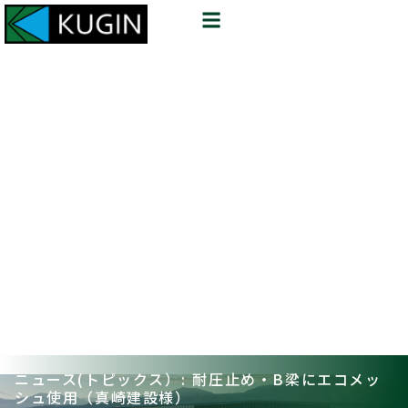
ニュース(トピックス）: 耐圧止め・B梁にエコメッ
シュ使用（真崎建設様）