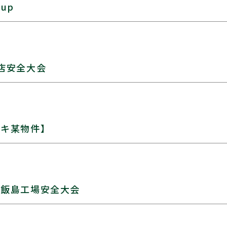
cup
店安全大会
ッキ某物件】
ン飯島工場安全大会