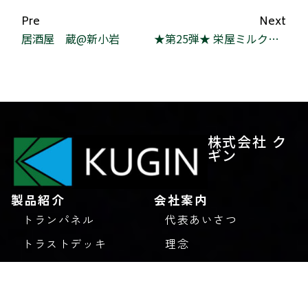
Pre
Next
居酒屋 蔵@新小岩
★第25弾★ 栄屋ミルクホール＆アカリケン
株式会社 ク
ギン
製品紹介
会社案内
トランパネル
代表あいさつ
トラストデッキ
理念
エコウェルメッシュ
会社概要
ユニッパ
アクセス