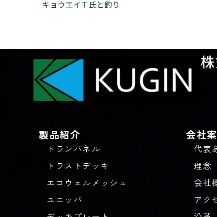
キョウエイＴ氏と釣り
株
製品紹介
会社
トランパネル
代表
トラストデッキ
理念
エコウェルメッシュ
会社
ユニッパ
アク
デッキプレート
沿革