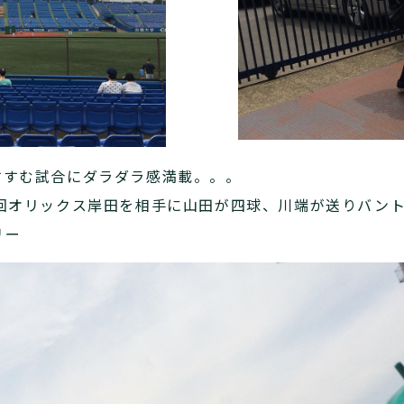
すすむ試合にダラダラ感満載。。。
7回オリックス岸田を相手に山田が四球、川端が送りバン
リー