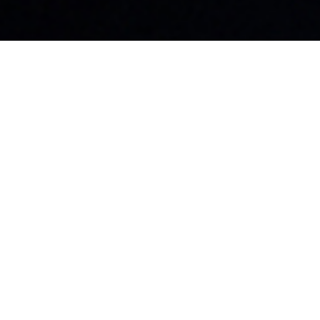
名古屋本社・名古屋支店​
東京支店
〒460-0008
〒101-0041
愛知県名古屋市中区栄3-32-20
東京都千代田区
朝日生命矢場町ビル2F
6
マルコビル3F