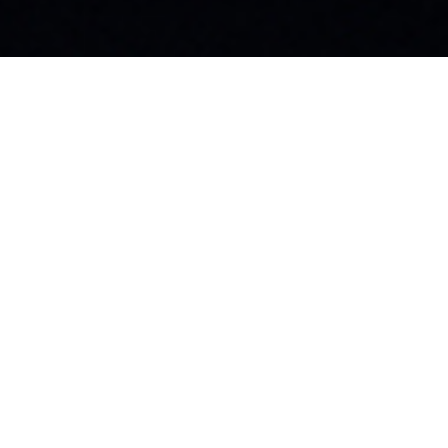
大阪支店
飯
〒542-0076
〒3
神田須田町1丁目12-
大阪府大阪市中央区難波2丁目3-11
長
難波八千代ビル8F