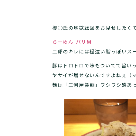
櫻○氏の地獄絵図をお見せしたく
らーめん バリ男
二郎のキレには程遠い脂っぽいス
豚はトロトロで味もついてて旨い
ヤサイが増せないんですよねぇ（
麺は「三河屋製麺」ワシワシ感あっ