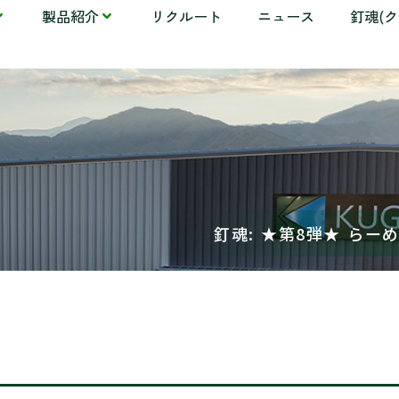
製品紹介
リクルート
ニュース
釘魂(
釘魂: ★第8弾★ らー