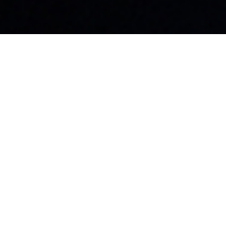
名古屋本社・名古屋支店​
東京支店
〒460-0008
〒101-0041
愛知県名古屋市中区栄3-32-20
東京都千代田区
朝日生命矢場町ビル2F
6
マルコビル3F