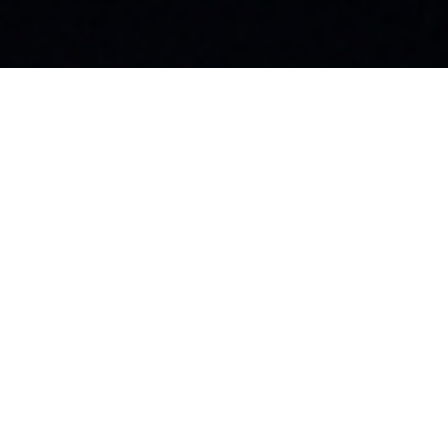
大阪支店
飯
〒542-0076
〒3
神田須田町1丁目12-
大阪府大阪市中央区難波2丁目3-11
長
難波八千代ビル8F