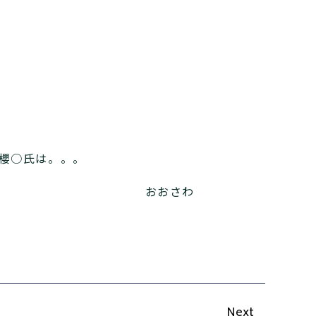
櫻○氏は。。。
おおさわ
Next