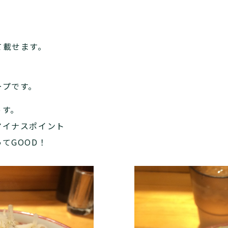
て載せます。
ープです。
っす。
マイナスポイント
てGOOD！