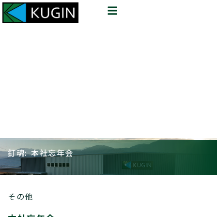
釘魂: 本社忘年会
その他