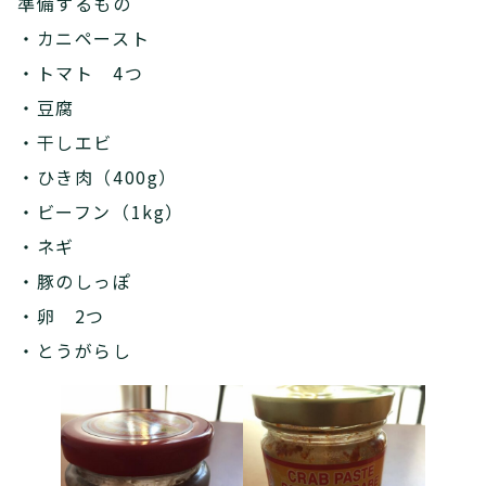
準備するもの
・カニペースト
・トマト 4つ
・豆腐
・干しエビ
・ひき肉（400g）
・ビーフン（1kg）
・ネギ
・豚のしっぽ
・卵 2つ
・とうがらし