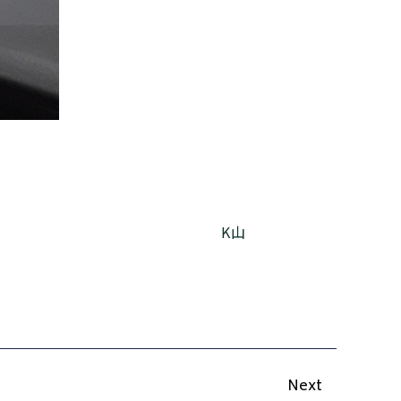
K山
Next