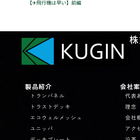
【✈飛行機は早い】前編
株
製品紹介
会社
トランパネル
代表
トラストデッキ
理念
エコウェルメッシュ
会社
ユニッパ
アク
デッキプレート
沿革