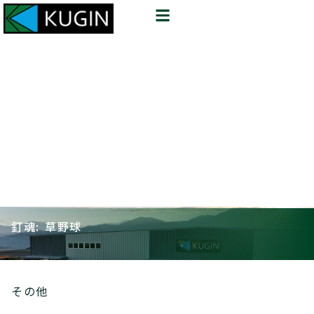
釘魂: 草野球
その他