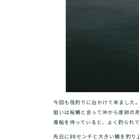
今回も筏釣りに出かけて来ました
狙いは桜鯛と言って沖から産卵の
渡船を待っていると、よく釣られ
先日に88センチと大きい鯛を釣り