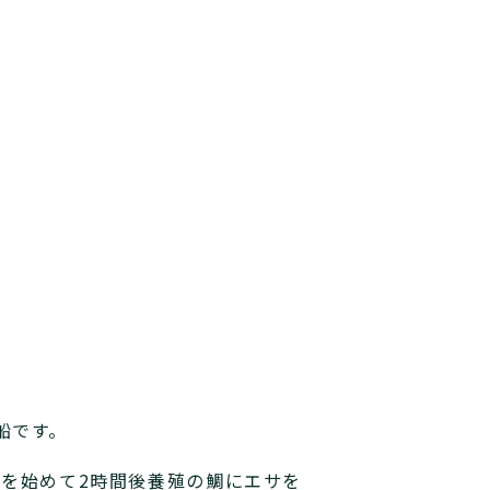
船です。
りを始めて2時間後養殖の鯛にエサを