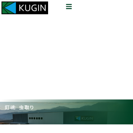
釘魂: 虫取り