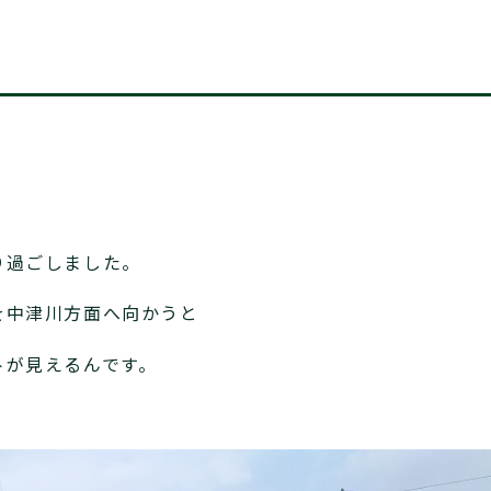
？
り過ごしました。
を中津川方面へ向かうと
トが見えるんです。