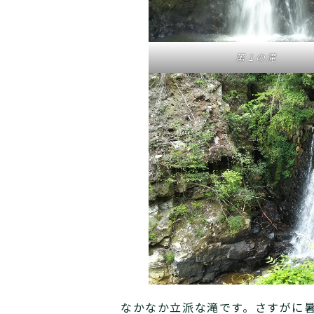
第１の滝
なかなか立派な滝です。さすがに