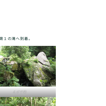
第１の滝へ到着。
えびす滝