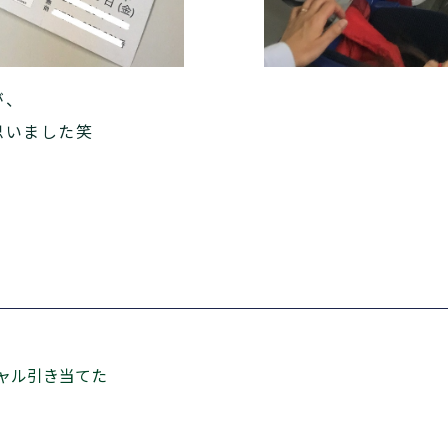
が、
思いました笑
シャル引き当てた