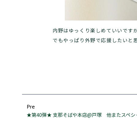
内野はゆっくり楽しめていいです
でもやっぱり外野で応援したいと
Pre
★第40弾★ 支那そばや本店@戸塚 他またスペ