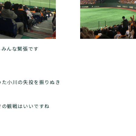
らみんな緊張です
いた小川の失投を振りぬき
での観戦はいいですね