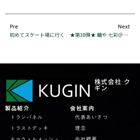
Pre
Next
初めてスケート場に行く
★第38弾★ 麺や 七彩＠八丁堀他 喜多方系多し
株式会社 ク
ギン
製品紹介
会社案内
トランパネル
代表あいさつ
トラストデッキ
理念
エコウェルメッシュ
会社概要