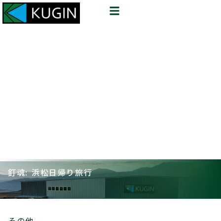
釘魂: 浜松日帰り旅行
その他