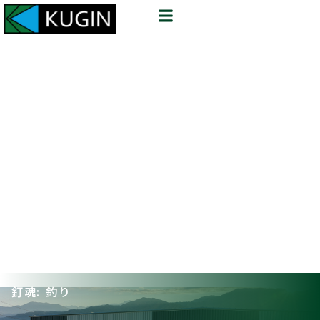
釘魂: 釣り