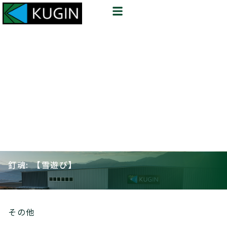
釘魂: 【雪遊び】
その他