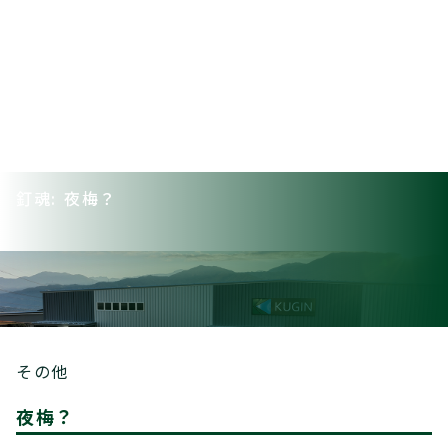
釘魂: 夜梅？
その他
夜梅？