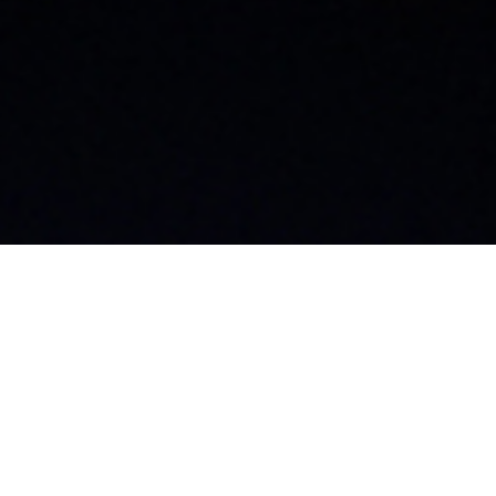
大阪支店
飯
〒542-0076
〒3
神田須田町1丁目12-
大阪府大阪市中央区難波2丁目3-11
長
難波八千代ビル8F