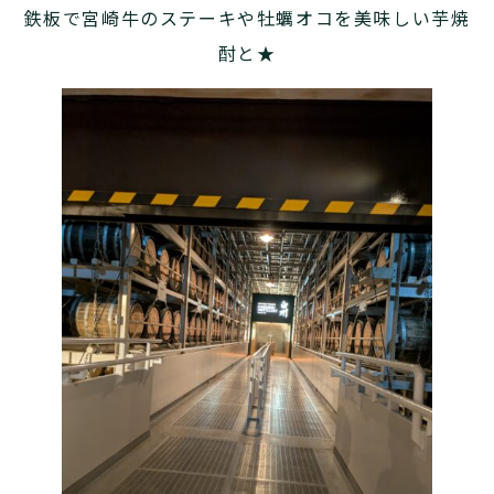
鉄板で宮崎牛のステーキや牡蠣オコを美味しい芋焼
酎と★