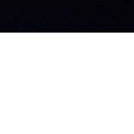
大阪支店
飯
〒542-0076
〒3
神田須田町1丁目12-
大阪府大阪市中央区難波2丁目3-11
長
難波八千代ビル8F