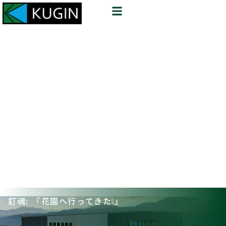
釘魂: 『花園へ行ってきた❕』