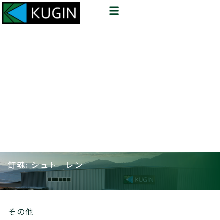
釘魂: シュトーレン
その他