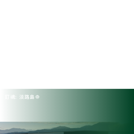
釘魂: 淡路島🧅