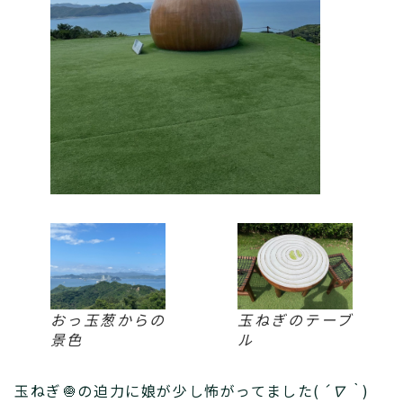
おっ玉葱からの
玉ねぎのテーブ
景色
ル
玉ねぎ🧅の迫力に娘が少し怖がってました(
´∇｀
)