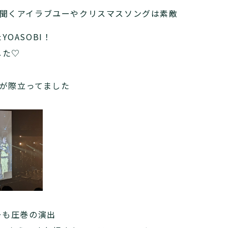
で聞くアイラブユーやクリスマスソングは素敵
OASOBI！
した♡
力が際立ってました
アーも圧巻の演出