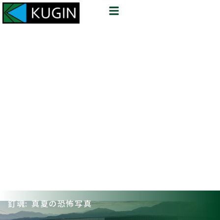
釘魂: 真夏の恐怖写真