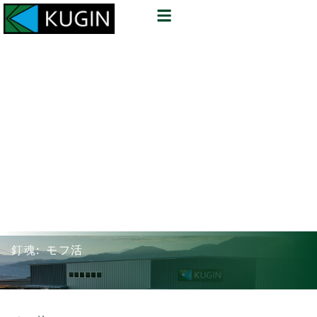
釘魂: モフ活