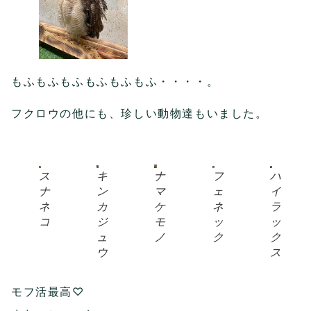
もふもふもふもふもふもふ・・・・。
フクロウの他にも、珍しい動物達もいました。
ス
キ
ナ
フ
ハ
ナ
ン
マ
ェ
イ
ネ
カ
ケ
ネ
ラ
コ
ジ
モ
ッ
ッ
ュ
ノ
ク
ク
ウ
ス
モフ活最高♡