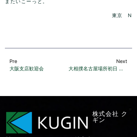
またいこーっと。
東京 N
Pre
Next
大阪支店歓迎会
大相撲名古屋場所初日 観戦
株式会社 ク
ギン