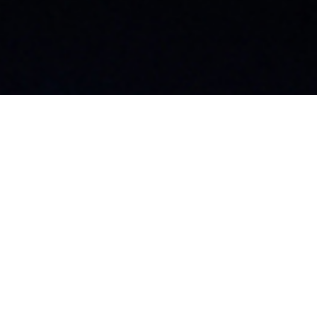
大阪支店
飯
〒542-0076
〒3
神田須田町1丁目12-
大阪府大阪市中央区難波2丁目3-11
長
難波八千代ビル8F