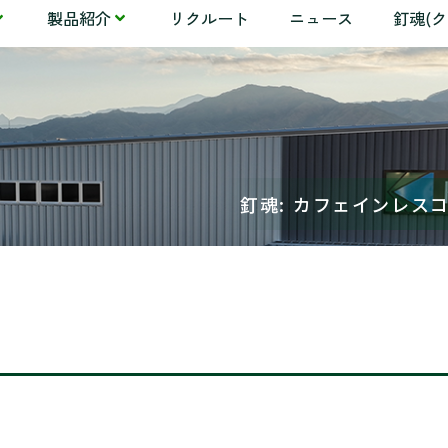
製品紹介
リクルート
ニュース
釘魂(
釘魂: カフェインレス