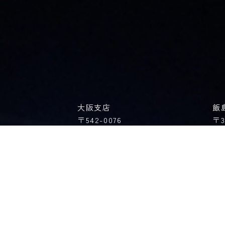
大阪支店
飯
〒542-0076
〒3
神田須田町1丁目12-
大阪府大阪市中央区難波2丁目3-11
長
難波八千代ビル8F