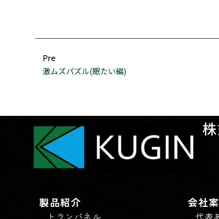
Pre
激ムズパズル(眠たい編)
株
製品紹介
会社
トランパネル
代表