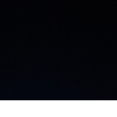
大阪支店
飯
〒542-0076
〒3