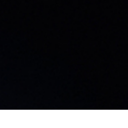
島工場
99-3702