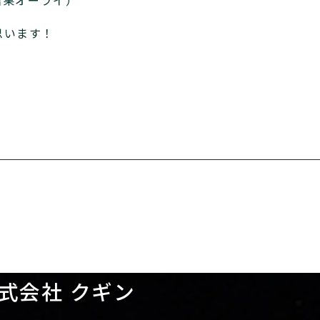
思います！
式会社 クギン