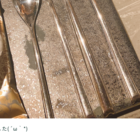
(´ω｀*)