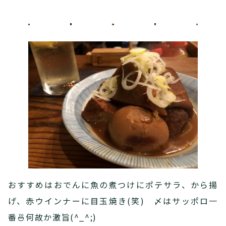
おすすめはおでんに魚の煮つけにポテサラ、から揚
げ、赤ウインナーに目玉焼き(笑) 〆はサッポロ一
番🍜何故か激旨(^_^;)