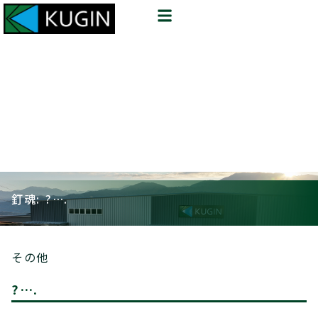
釘魂: ?….
その他
?….