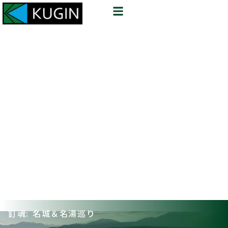
釘魂: 名城＆名湯巡り