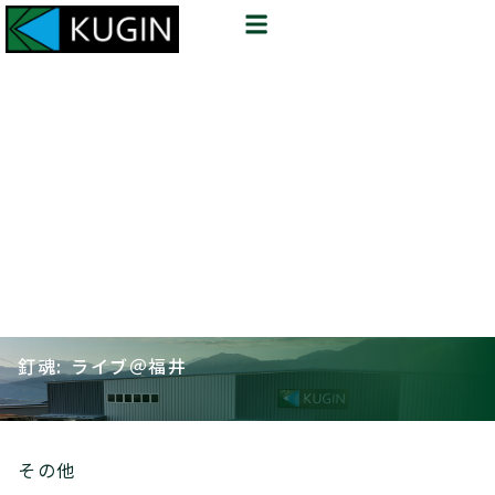
釘魂: ライブ＠福井
その他