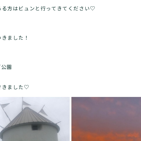
ある方はビュンと行ってきてください♡
！
いきました！
ブ公園
できました♡