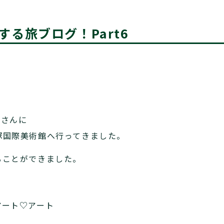
る旅ブログ！Part6
Nさんに
塚国際美術館へ行ってきました。
ることができました。
アート♡アート