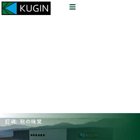
釘魂: 秋の味覚