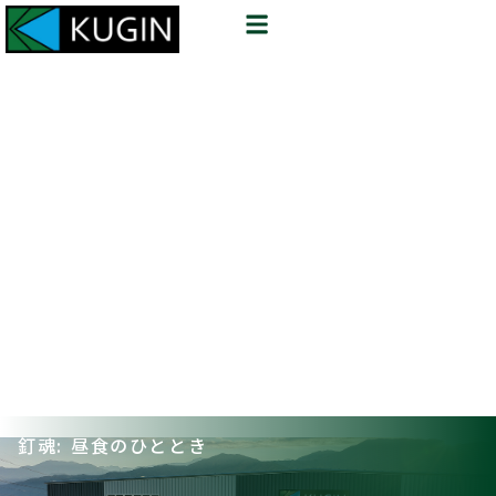
釘魂: 昼食のひととき