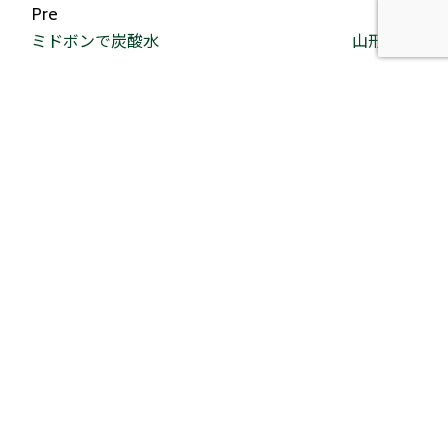
Pre
Next
ミドボンで炭酸水
山形出張
株式会社 ク
ギン
製品紹介
会社案内
トランパネル
代表あいさつ
トラストデッキ
理念
エコウェルメッシュ
会社概要
ユニッパ
アクセス
デッキプレート
沿革