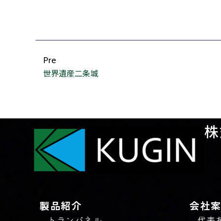
Pre
世界遺産二条城
株
製品紹介
会社
トランパネル
代表