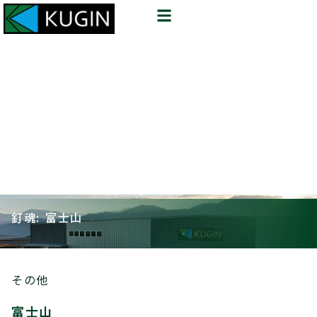
釘魂: 富士山
その他
富士山