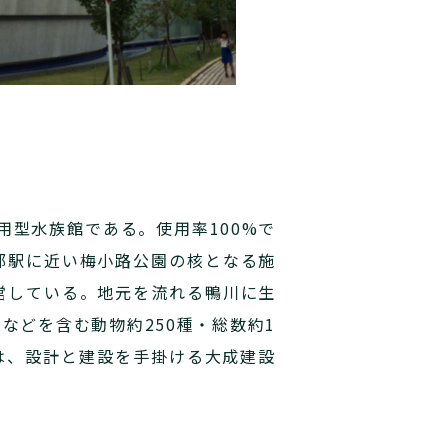
用型水族館である。使用率100%で
都駅に近い梅小路公園の核となる施
営している。地元を流れる鴨川に生
などを含む動物約250種・総数約1
量は、設計と建設を手掛ける大成建設