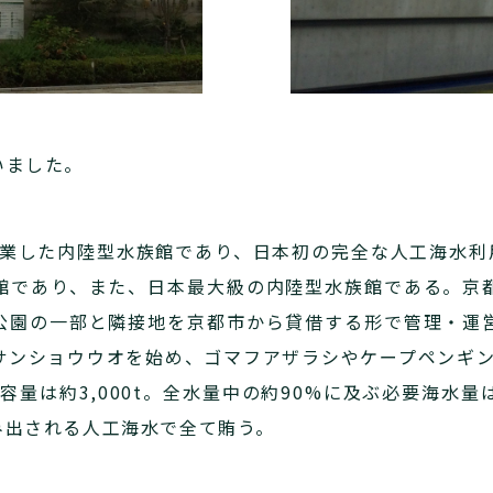
いました。
日に開業した内陸型水族館であり、日本初の完全な人工海水利
館であり、また、日本最大級の内陸型水族館である。京
公園の一部と隣接地を京都市から貸借する形で管理・運
ンショウウオを始め、ゴマフアザラシやケープペンギン
総容量は約3,000t。全水量中の約90%に及ぶ必要海水
み出される人工海水で全て賄う。