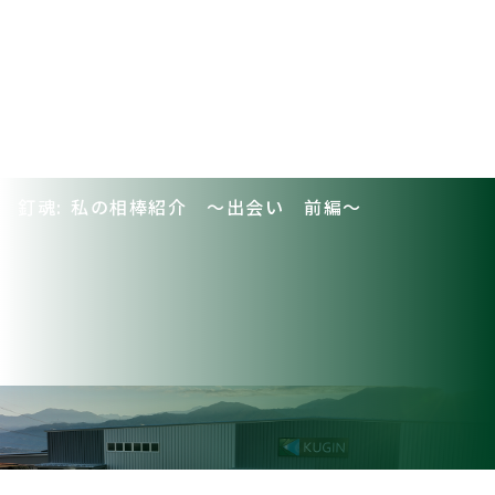
釘魂: 私の相棒紹介 ～出会い 前編～