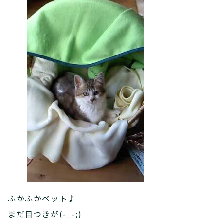
ふかふかベット♪
まだ目つきが(-_-;)