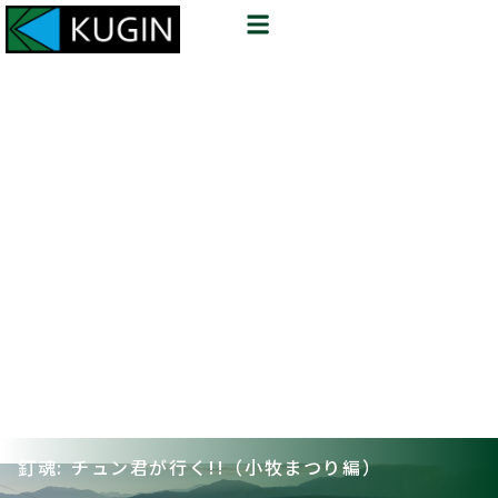
釘魂: チュン君が行く!!（小牧まつり編）