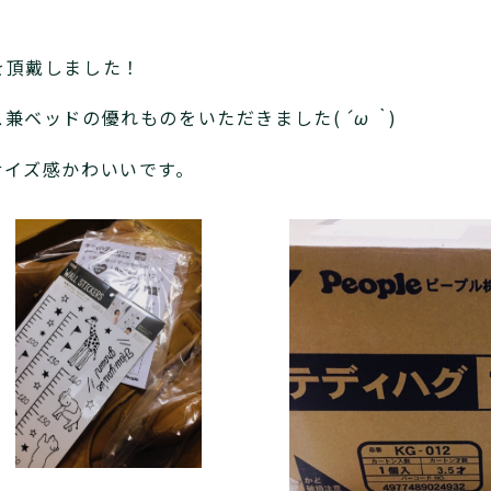
を頂戴しました！
ス兼ベッドの優れものをいただきました(
´ω｀
)
サイズ感かわいいです。