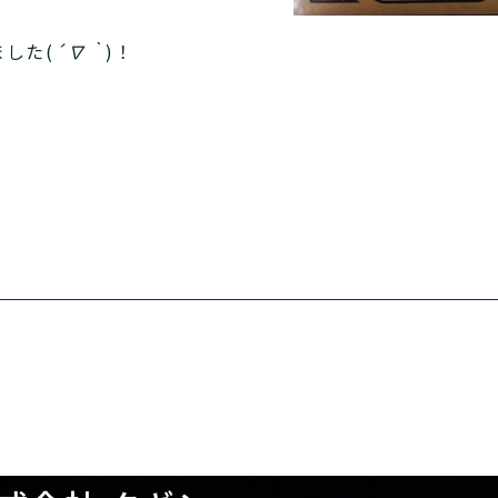
した(
´∇｀
)！