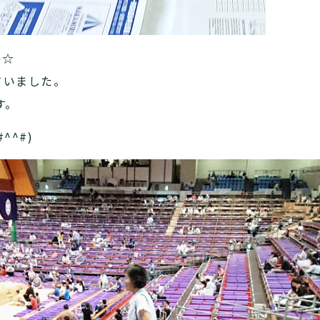
)☆
ていました。
す。
^^#)