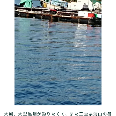
大鯛、大型黒鯛が釣りたくて、また三重県海山の筏