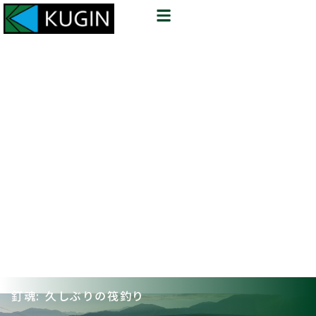
釘魂: 久しぶりの筏釣り