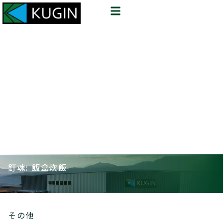
釘魂: 飯盒炊飯
その他